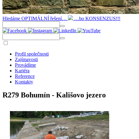
Hledáme OPTIMÁLNÍ řešení…
…bo KONSENZUS!!!
Profil společnosti
Zajímavosti
Provádíme
Kariéra
Reference
Kontakty
R279 Bohumín - Kališovo jezero