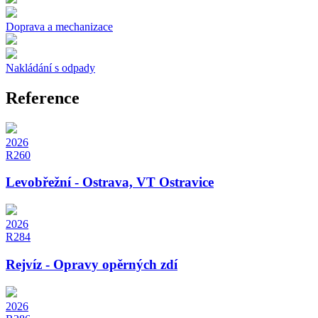
Doprava a mechanizace
Nakládání s odpady
Reference
2026
R260
Levobřežní - Ostrava, VT Ostravice
2026
R284
Rejvíz - Opravy opěrných zdí
2026