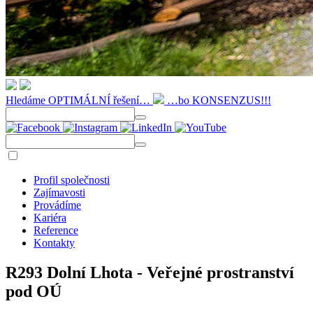
Hledáme OPTIMÁLNÍ řešení…
…bo KONSENZUS!!!
Profil společnosti
Zajímavosti
Provádíme
Kariéra
Reference
Kontakty
R293 Dolní Lhota - Veřejné prostranství
pod OÚ