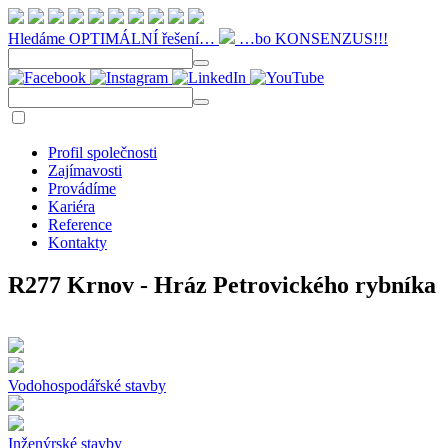
Hledáme OPTIMÁLNÍ řešení…
…bo KONSENZUS!!!
Profil společnosti
Zajímavosti
Provádíme
Kariéra
Reference
Kontakty
R277 Krnov - Hráz Petrovického rybníka
Vodohospodářské stavby
Inženýrské stavby