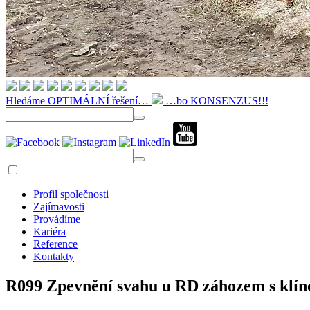
Hledáme OPTIMÁLNÍ řešení…
…bo KONSENZUS!!!
Profil společnosti
Zajímavosti
Provádíme
Kariéra
Reference
Kontakty
R099 Zpevnění svahu u RD záhozem s klí