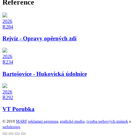
Reference
2026
R284
Rejvíz - Opravy opěrných zdí
2026
R234
Bartošovice - Hukovická údolnice
2026
R292
VT Porubka
© 2019
MARF
reklamní agentura
,
grafické studio
,
tvorba webových stránek
a
webdesign