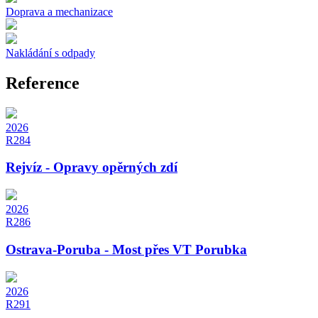
Doprava a mechanizace
Nakládání s odpady
Reference
2026
R284
Rejvíz - Opravy opěrných zdí
2026
R286
Ostrava-Poruba - Most přes VT Porubka
2026
R291