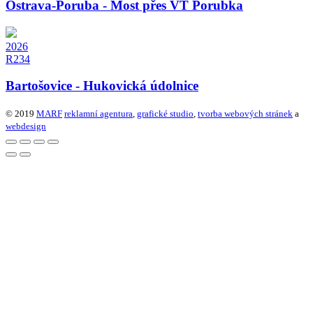
Ostrava-Poruba - Most přes VT Porubka
2026
R234
Bartošovice - Hukovická údolnice
© 2019
MARF
reklamní agentura
,
grafické studio
,
tvorba webových stránek
a
webdesign