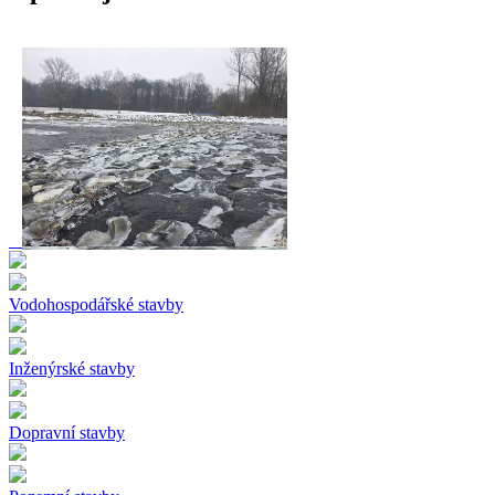
Vodohospodářské stavby
Inženýrské stavby
Dopravní stavby