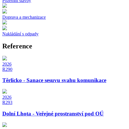
Pozemní stavby
Doprava a mechanizace
Nakládání s odpady
Reference
2026
R290
Těrlicko - Sanace sesuvu svahu komunikace
2026
R293
Dolní Lhota - Veřejné prostranství pod OÚ