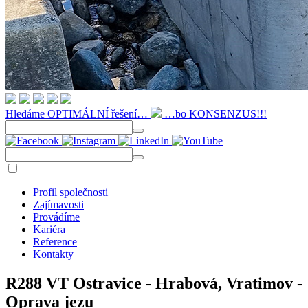
Hledáme OPTIMÁLNÍ řešení…
…bo KONSENZUS!!!
Profil společnosti
Zajímavosti
Provádíme
Kariéra
Reference
Kontakty
R288 VT Ostravice - Hrabová, Vratimov -
Oprava jezu